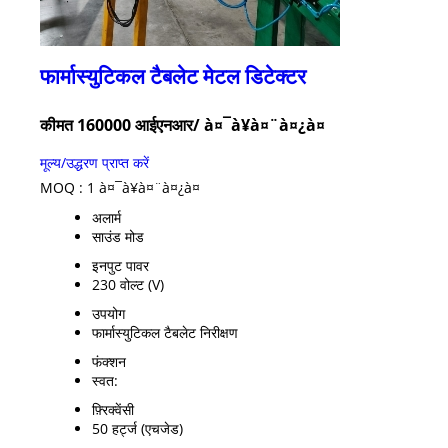
फार्मास्युटिकल टैबलेट मेटल डिटेक्टर
कीमत 160000 आईएनआर
/ à¤¯à¥à¤¨à¤¿à¤
मूल्य/उद्धरण प्राप्त करें
MOQ :
1 à¤¯à¥à¤¨à¤¿à¤
अलार्म
साउंड मोड
इनपुट पावर
230 वोल्ट (V)
उपयोग
फार्मास्युटिकल टैबलेट निरीक्षण
फंक्शन
स्वत:
फ़्रिक्वेंसी
50 हर्ट्ज (एचजेड)