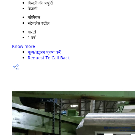
बिजली की आपूर्ति
बिजली
मटेरियल
स्टेनलेस स्टील
वारंटी
1 वर्ष
Know more
मूल्य/उद्धरण प्राप्त करें
Request To Call Back