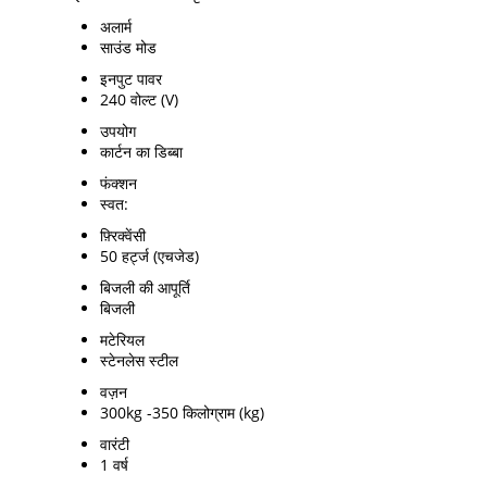
अलार्म
साउंड मोड
इनपुट पावर
240 वोल्ट (V)
उपयोग
कार्टन का डिब्बा
फंक्शन
स्वत:
फ़्रिक्वेंसी
50 हर्ट्ज (एचजेड)
बिजली की आपूर्ति
बिजली
मटेरियल
स्टेनलेस स्टील
वज़न
300kg -350 किलोग्राम (kg)
वारंटी
1 वर्ष