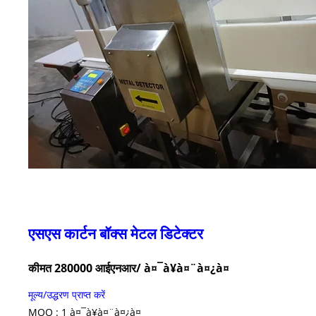
एसएस कार्टन बॉक्स मेटल डिटेक्टर
कीमत 280000 आईएनआर
/ à¤¯à¥à¤¨à¤¿à¤
मूल्य/उद्धरण प्राप्त करें
MOQ :
1 à¤¯à¥à¤¨à¤¿à¤