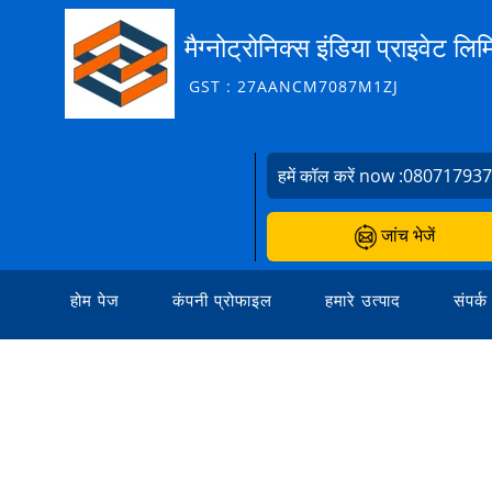
मैग्नोट्रोनिक्स इंडिया प्राइवेट लिम
GST : 27AANCM7087M1ZJ
हमें कॉल करें now :
08071793
जांच भेजें
होम पेज
कंपनी प्रोफाइल
हमारे उत्पाद
संपर्क